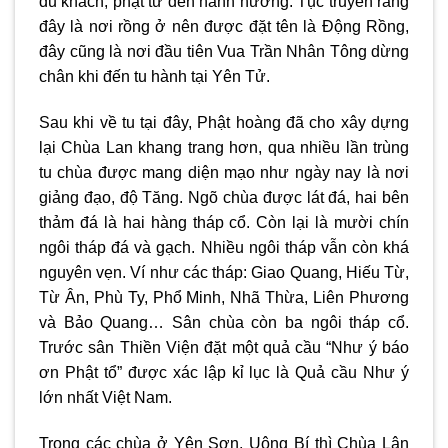
du khách, phật tử đến hành hương. Tục truyền rằng
đây là nơi rồng ở nên được đặt tên là Động Rồng,
đây cũng là nơi đầu tiên Vua Trần Nhân Tông dừng
chân khi đến tu hành tại Yên Tử.
Sau khi về tu tại đây, Phật hoàng đã cho xây dựng
lại Chùa Lan khang trang hơn, qua nhiều lần trùng
tu chùa được mang diện mạo như ngày nay là nơi
giảng đạo, độ Tăng. Ngõ chùa được lát đá, hai bên
thảm đá là hai hàng tháp cổ. Còn lại là mười chín
ngôi tháp đá và gạch. Nhiều ngôi tháp vẫn còn khá
nguyên vẹn. Ví như các tháp: Giao Quang, Hiếu Từ,
Từ Ân, Phù Ty, Phổ Minh, Nhã Thừa, Liên Phương
và Bảo Quang… Sân chùa còn ba ngôi tháp cổ.
Trước sân Thiền Viện đặt một quả cầu “Như ý báo
ơn Phật tổ” được xác lập kỉ lục là Quả cầu Như ý
lớn nhất Việt Nam.
Trong các chùa ở Yên Sơn, Uông Bí thì Chùa Lân