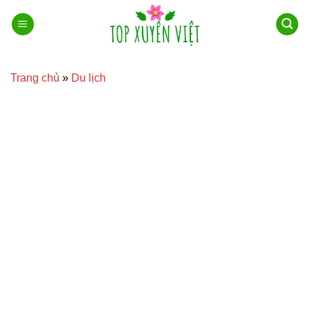
Bỏ
qua
nội
dung
Trang chủ
»
Du lịch