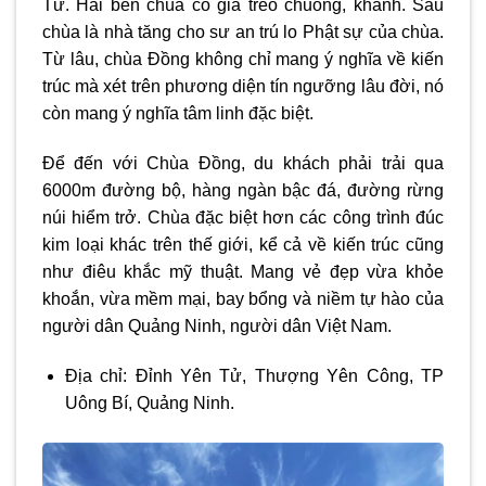
Tử. Hai bên chùa có giá treo chuông, khánh. Sau
chùa là nhà tăng cho sư an trú lo Phật sự của chùa.
Từ lâu, chùa Đồng không chỉ mang ý nghĩa về kiến
trúc mà xét trên phương diện tín ngưỡng lâu đời, nó
còn mang ý nghĩa tâm linh đặc biệt.
Để đến với Chùa Đồng, du khách phải trải qua
6000m đường bộ, hàng ngàn bậc đá, đường rừng
núi hiểm trở. Chùa đặc biệt hơn các công trình đúc
kim loại khác trên thế giới, kể cả về kiến trúc cũng
như điêu khắc mỹ thuật. Mang vẻ đẹp vừa khỏe
khoắn, vừa mềm mại, bay bổng và niềm tự hào của
người dân Quảng Ninh, người dân Việt Nam.
Địa chỉ: Đỉnh Yên Tử, Thượng Yên Công, TP
Uông Bí, Quảng Ninh.