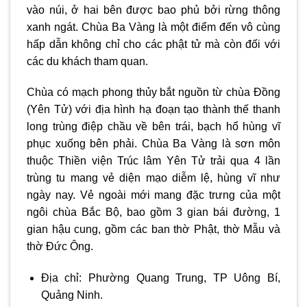
vào núi, ở hai bên được bao phủ bởi rừng thông
xanh ngát. Chùa Ba Vàng là một điểm đến vô cùng
hấp dẫn không chỉ cho các phật tử mà còn đối với
các du khách tham quan.
Chùa có mạch phong thủy bắt nguồn từ chùa Đồng
(Yên Tử) với địa hình hạ đoạn tạo thành thế thanh
long trùng điệp chầu về bên trái, bạch hổ hùng vĩ
phục xuống bên phải. Chùa Ba Vàng là sơn môn
thuộc Thiền viện Trúc lâm Yên Tử trải qua 4 lần
trùng tu mang vẻ diện mạo diễm lệ, hùng vĩ như
ngày nay. Vẻ ngoài mới mang đặc trưng của một
ngôi chùa Bắc Bộ, bao gồm 3 gian bái đường, 1
gian hậu cung, gồm các ban thờ Phật, thờ Mẫu và
thờ Đức Ông.
Địa chỉ: Phường Quang Trung, TP Uông Bí,
Quảng Ninh.