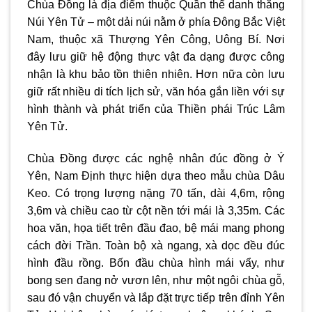
Chùa Đồng là địa điểm thuộc Quần thể danh thắng
Núi Yên Tử – một dải núi nằm ở phía Đông Bắc Việt
Nam, thuộc xã Thượng Yên Công, Uông Bí. Nơi
đây lưu giữ hệ động thực vật đa dạng được công
nhận là khu bảo tồn thiên nhiên. Hơn nữa còn lưu
giữ rất nhiều di tích lịch sử, văn hóa gắn liền với sự
hình thành và phát triển của Thiền phái Trúc Lâm
Yên Tử.
Chùa Đồng được các nghệ nhân đúc đồng ở Ý
Yên, Nam Định thực hiện dựa theo mẫu chùa Dâu
Keo. Có trọng lượng nặng 70 tấn, dài 4,6m, rộng
3,6m và chiều cao từ cột nền tới mái là 3,35m. Các
hoa văn, họa tiết trên đầu đao, bệ mái mang phong
cách đời Trần. Toàn bộ xà ngang, xà dọc đều đúc
hình đầu rồng. Bốn đầu chùa hình mái vẩy, như
bong sen đang nở vươn lên, như một ngôi chùa gỗ,
sau đó vận chuyển và lắp đặt trực tiếp trên đỉnh Yên