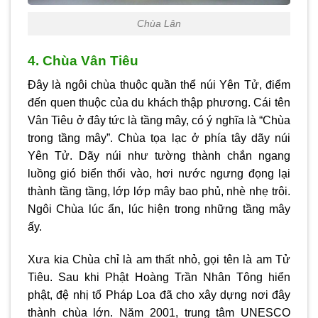
Chùa Lân
4. Chùa Vân Tiêu
Đây là ngôi chùa thuộc quần thể núi Yên Tử, điểm
đến quen thuộc của du khách thập phương. Cái tên
Vân Tiêu ở đây tức là tầng mây, có ý nghĩa là “Chùa
trong tầng mây”. Chùa tọa lạc ở phía tây dãy núi
Yên Tử. Dãy núi như tường thành chắn ngang
luồng gió biển thổi vào, hơi nước ngưng đọng lại
thành tầng tầng, lớp lớp mây bao phủ, nhè nhẹ trôi.
Ngôi Chùa lúc ẩn, lúc hiện trong những tầng mây
ấy.
Xưa kia Chùa chỉ là am thất nhỏ, gọi tên là am Tử
Tiêu. Sau khi Phật Hoàng Trần Nhân Tông hiển
phật, đệ nhị tổ Pháp Loa đã cho xây dựng nơi đây
thành chùa lớn. Năm 2001, trung tâm UNESCO