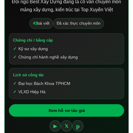
Đội ngũ Best Xây Dựng đang là cố vấn chuyên môn
mảng xây dựng, kiến trúc tại Top Xuyên Việt
43
bài viết
Đã xác thực chuyên môn
Chứng chỉ / bằng cấp
Kỹ sư xây dựng
Chứng chỉ hành nghề xây dựng
Lịch sử công tác
Đại học Bách Khoa TPHCM
VLXD Hiệp Hà
Xem hồ sơ tác giả
p
▶
𝕏