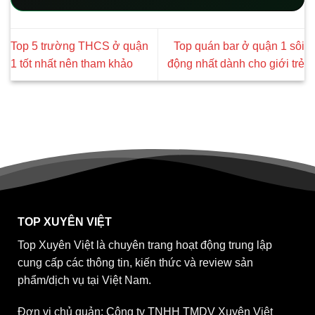
Top 5 trường THCS ở quận
Top quán bar ở quận 1 sôi
1 tốt nhất nên tham khảo
động nhất dành cho giới trẻ
TOP XUYÊN VIỆT
Top Xuyên Việt là chuyên trang hoạt động trung lập
cung cấp các thông tin, kiến thức và review sản
phẩm/dịch vụ tại Việt Nam.
Đơn vị chủ quản: Công ty TNHH TMDV Xuyên Việt