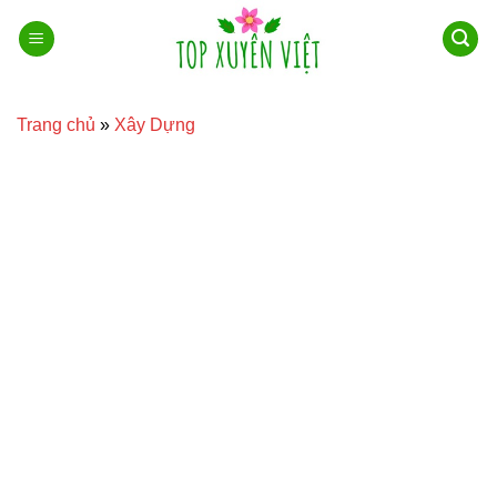
Bỏ
qua
nội
dung
Trang chủ
»
Xây Dựng