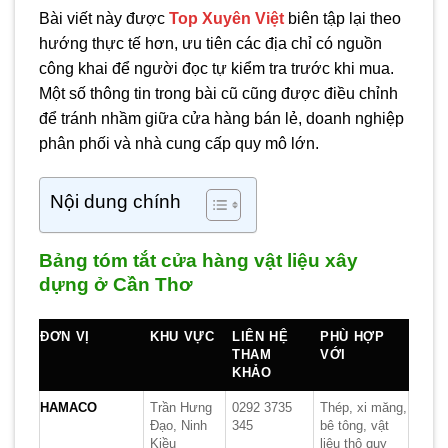
Bài viết này được
Top Xuyên Việt
biên tập lại theo
hướng thực tế hơn, ưu tiên các địa chỉ có nguồn
công khai để người đọc tự kiểm tra trước khi mua.
Một số thông tin trong bài cũ cũng được điều chỉnh
để tránh nhầm giữa cửa hàng bán lẻ, doanh nghiệp
phân phối và nhà cung cấp quy mô lớn.
Nội dung chính
Bảng tóm tắt cửa hàng vật liệu xây
dựng ở Cần Thơ
ĐƠN VỊ
KHU VỰC
LIÊN HỆ
PHÙ HỢP
THAM
VỚI
KHẢO
HAMACO
Trần Hưng
0292 3735
Thép, xi măng,
Đạo, Ninh
345
bê tông, vật
Kiều
liệu thô quy