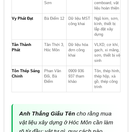
Sơn
cemboard, vật
liệu hoàn thiện
Vy Phát Đạt
Bà Điểm 12
Dữ liệu MST
Ngũ kim, sơn,
công khai
kính, thiết bị
lắp đặt xây
dựng
Tân Thành
Tân Thới 3,
Dữ liệu hóa
VLXD, cơ khí,
Phát
Hóc Môn
đơn công
gạch, xi măng,
khai
sơn, thiết bị vệ
sinh
Tôn Thép Sáng
Phan Văn
0909 936
Tôn, thép hình,
Chinh
Đối, Bà
937 tham
thép hộp, xà
Điểm
khảo
gồ, thép công
trình
Anh Thắng Giấu Tên
cho rằng mua
vật liệu xây dựng ở Hóc Môn cần làm
rõ từ đầu: vật tư gì, quy cách nào,