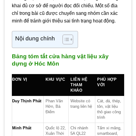
khai đủ cơ sở để người đọc đối chiếu. Một số địa
chỉ trong bài cũ được chuyển sang nhóm cần xác
minh để tránh giới thiệu sai tình trạng hoạt động.
Nội dung chính
Bảng tóm tắt cửa hàng vật liệu xây
dựng ở Hóc Môn
ĐƠN VỊ
KHU VỰC
LIÊN HỆ
PHÙ HỢP
THAM
VỚI
KHẢO
Duy Thịnh Phát
Phan Văn
Website có
Cát, đá, thép,
Hớn, Bà
trang liên hệ
tôn, vật liệu
Điểm
thô giao công
trình
Minh Phát
Quốc lộ 22,
Chi nhánh
Tấm xi măng,
Xuân Thới
5A QL22
smartboard,