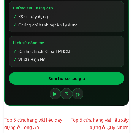
Chứng chỉ / bằng cấp
Kỹ sư xây dựng
Chứng chỉ hành nghề xây dựng
Lịch sử công tác
Đại học Bách Khoa TPHCM
VLXD Hiệp Hà
Xem hồ sơ tác giả
p
▶
𝕏
Top 5 cửa hàng vật liệu xây
Top 5 cửa hàng vật liệu xây
dựng ở Long An
dựng ở Quy Nhơn