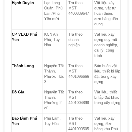
Hạnh Duyên
Lạc Long
Tra theo
Vật liệu xây
Quân, Phú
MST
dựng, vật tư
Lâm/Phú
4400839647
hoàn thiện,
Yên mới
đơn hàng dân
dụng
CP VLXD Phú
KCN An
Tra theo
Vật liệu xây
Yên
Phú, Tuy
doanh
dựng quy mô
Hòa
nghiệp
doanh nghiệp,
đại lý, công
trình
Thành Long
Nguyễn Tất
Tra theo
Bán buôn vật
Thành,
MST
liệu, thiết bị lắp
Phước Hậu
4401096666
đặt trong xây
3
dựng
Đỗ Gia
Nguyễn Tất
Tra theo
Vật liệu, thiết
Thành,
MST
bị lắp đặt khác
Phường 2
4401004898
trong xây dựng
cũ
Bảo Bình Phú
Phú Lâm,
Tra theo
Vật liệu xây
Yên
Tuy Hòa
MST
dựng, đơn
4401090505
hàng khu Phú