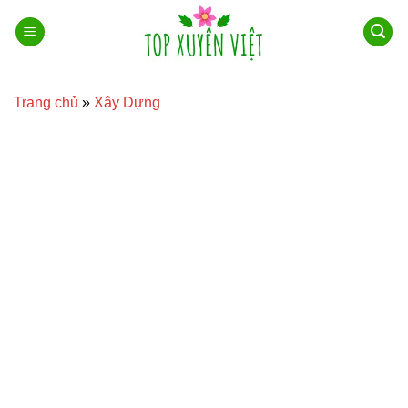
Bỏ
qua
nội
dung
Trang chủ
»
Xây Dựng