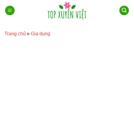
Bỏ
qua
nội
dung
Trang chủ
»
Gia dụng