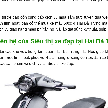
hân viên tư vấn sẽ giúp bạn lựa chọn chiếc xe phù hợp nhất,
u thị xe đạp còn cung cấp dịch vụ mua sắm trực tuyến qua we
án linh hoạt, bạn có thể mua xe máy 50cc ở Hai Bà Trưng mà
ịch vụ giao hàng miễn phí tận nơi và lắp đặt đúng kỹ thuật, giú
liên hệ của Siêu thị xe đạp tại Hai Bà
 tại các khu vực trung tâm quận Hai Bà Trưng, Hà Nội, giúp 
 việc linh hoạt, phục vụ khách hàng từ sáng đến tối. Bạn có th
các sản phẩm và dịch vụ tại Siêu thị xe đạp.