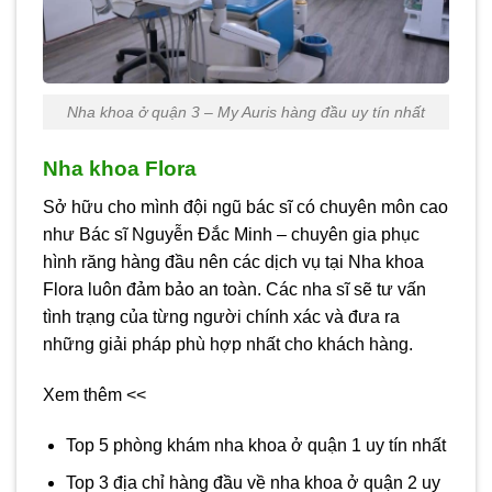
Nha khoa ở quận 3 – My Auris hàng đầu uy tín nhất
Nha khoa Flora
Sở hữu cho mình đội ngũ bác sĩ có chuyên môn cao
như Bác sĩ Nguyễn Đắc Minh – chuyên gia phục
hình răng hàng đầu nên các dịch vụ tại Nha khoa
Flora luôn đảm bảo an toàn. Các nha sĩ sẽ tư vấn
tình trạng của từng người chính xác và đưa ra
những giải pháp phù hợp nhất cho khách hàng.
Xem thêm <<
Top 5 phòng khám nha khoa ở quận 1 uy tín nhất
Top 3 địa chỉ hàng đầu về nha khoa ở quận 2 uy