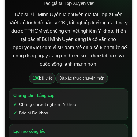
Tác giả tại Top Xuyên Việt
Bác sĩ Bùi Minh Uyên là chuyên gia tại Top Xuyên
Việt, có trình độ bác sĩ CKI, tốt nghiệp trường đại học y
dược TPHCM và chứng chỉ xét nghiệm Y khoa. Hiện
tại bác sĩ Bùi Minh Uyên đang là cố vấn cho
TopXuyenViet.com vì sự đam mê chia sẻ kiến thức để
cộng đồng ngày càng có được sức khỏe tốt hơn và
cuộc sống lành mạnh hơn.
190
bài viết
Đã xác thực chuyên môn
Chứng chỉ / bằng cấp
Chứng chỉ xét nghiệm Y khoa
Bác sĩ Đa khoa
Lịch sử công tác