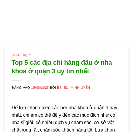
KHỎE ĐẸP
Top 5 các địa chỉ hàng đầu ở nha
khoa ở quận 3 uy tín nhất
ĐĂNG VÀO
15/08/2023
BỞI
BS. BÙI MINH UYÊN
Để lựa chọn được các nơi
nha khoa ở quận 3
hay
nhất, chị em có thể để ý đến các mục đích như có
nha sĩ giỏi, có nhiều dịch vụ chăm sóc, cơ sở vật
chất rộng rãi, chăm sóc khách hàng tốt. Lựa chọn