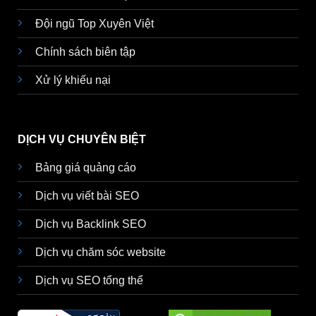
Đội ngũ Top Xuyên Việt
Chính sách biên tập
Xử lý khiếu nại
DỊCH VỤ CHUYÊN BIỆT
Bảng giá quảng cáo
Dịch vụ viết bài SEO
Dịch vụ Backlink SEO
Dịch vụ chăm sóc website
Dịch vụ SEO tổng thể