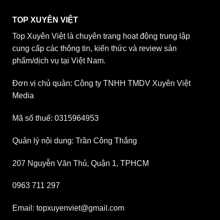
TOP XUYÊN VIỆT
Top Xuyên Việt là chuyên trang hoạt động trung lập
cung cấp các thông tin, kiến thức và review sản
phẩm/dịch vụ tại Việt Nam.
Đơn vị chủ quản: Công ty TNHH TMDV Xuyên Việt
Media
Mã số thuế: 0315964953
Quản lý nội dung: Trần Công Thắng
207 Nguyễn Văn Thủ, Quận 1, TPHCM
0963 711 297
Email: topxuyenviet@gmail.com