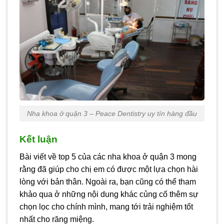
Nha khoa ở quận 3 – Peace Dentistry uy tín hàng đầu
Kết luận
Bài viết về top 5 của các
nha khoa ở quận 3
mong
rằng đã giúp cho chị em có được một lựa chọn hài
lòng với bản thân. Ngoài ra, bạn cũng có thể tham
khảo qua ở những nội dung khác củng cố thêm sự
chọn lọc cho chính mình, mang tới trải nghiệm tốt
nhất cho răng miệng.