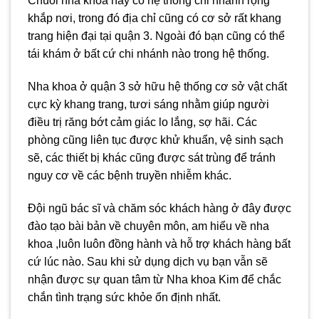
Chuỗi nha khoa này có hệ thống chi nhánh rộng
khắp nơi, trong đó địa chỉ cũng có cơ sở rất khang
trang hiện đại tại quận 3. Ngoài đó bạn cũng có thể
tái khám ở bất cứ chi nhánh nào trong hệ thống.
Nha khoa ở quận 3
sở hữu hệ thống cơ sở vật chất
cực kỳ khang trang, tươi sáng nhằm giúp người
điều trị răng bớt cảm giác lo lắng, sợ hãi. Các
phòng cũng liên tục được khử khuẩn, vệ sinh sạch
sẽ, các thiết bị khác cũng được sát trùng để tránh
nguy cơ về các bệnh truyền nhiễm khác.
Đội ngũ bác sĩ và chăm sóc khách hàng ở đây được
đào tạo bài bản về chuyên môn, am hiểu về nha
khoa ,luôn luôn đồng hành và hỗ trợ khách hàng bất
cứ lúc nào. Sau khi sử dụng dịch vụ bạn vẫn sẽ
nhận được sự quan tâm từ Nha khoa Kim để chắc
chắn tình trạng sức khỏe ổn định nhất.