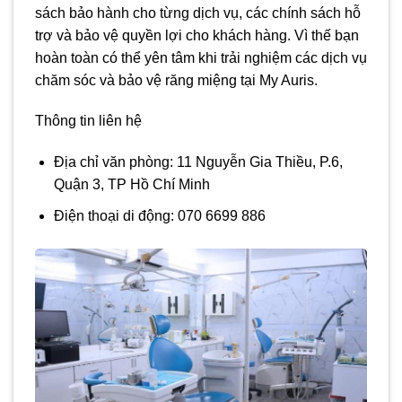
sách bảo hành cho từng dịch vụ, các chính sách hỗ
trợ và bảo vệ quyền lợi cho khách hàng. Vì thế bạn
hoàn toàn có thể yên tâm khi trải nghiệm các dịch vụ
chăm sóc và bảo vệ răng miệng tại My Auris.
Thông tin liên hệ
Địa chỉ văn phòng: 11 Nguyễn Gia Thiều, P.6,
Quận 3, TP Hồ Chí Minh
Điện thoại di động: 070 6699 886​