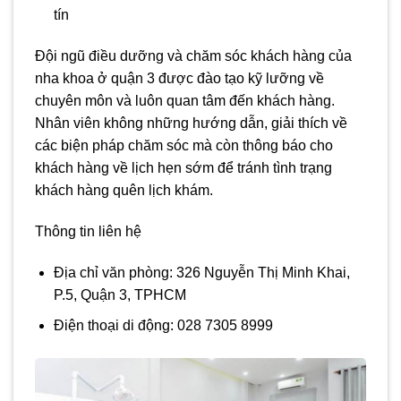
tín
Đội ngũ điều dưỡng và chăm sóc khách hàng của
nha khoa ở quận 3
được đào tạo kỹ lưỡng về
chuyên môn và luôn quan tâm đến khách hàng.
Nhân viên không những hướng dẫn, giải thích về
các biện pháp chăm sóc mà còn thông báo cho
khách hàng về lịch hẹn sớm để tránh tình trạng
khách hàng quên lịch khám.
Thông tin liên hệ
Địa chỉ văn phòng: 326 Nguyễn Thị Minh Khai,
P.5, Quận 3, TPHCM
Điện thoại di động: 028 7305 8999