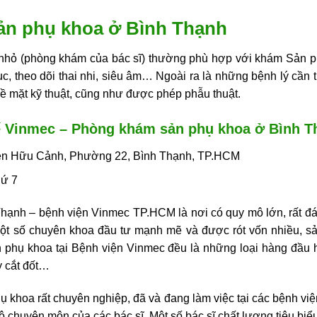
ản phụ khoa ở Bình Thạnh
hỏ (phòng khám của bác sĩ) thường phù hợp với khám Sản p
ục, theo dõi thai nhi, siêu âm… Ngoài ra là những bệnh lý cần
ề mặt kỹ thuật, cũng như được phép phẫu thuật.
ế Vinmec – Phòng khám sản phụ khoa ở Bình T
yễn Hữu Cảnh, Phường 22, Bình Thạnh, TP.HCM
hứ 7
Thạnh –
bệnh viện Vinmec TP.HCM là nơi có quy mô lớn, rất đán
một số chuyên khoa đầu tư mạnh mẽ và được rót vốn nhiều, sả
sản phụ khoa tại Bệnh viện Vinmec đều là những loại hàng đầ
y cắt đốt…
ụ khoa rất chuyên nghiệp, đã và đang làm việc tại các bệnh v
độ chuyên môn của các bác sĩ. Một số bác sĩ chất lượng tiêu biể