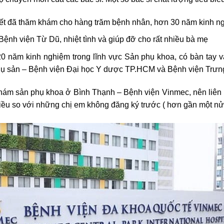
yết đã thăm khám cho hàng trăm bệnh nhân, hơn 30 năm kinh n
nh viện Từ Dũ, nhiệt tình và giúp đỡ cho rất nhiều bà mẹ
 năm kinh nghiệm trong lĩnh vực Sản phụ khoa, có bàn tay và
 Phụ sản – Bệnh viện Đại học Y dược TP.HCM và Bệnh viện Trư
hám sản phụ khoa ở Bình Thạnh –
Bệnh viện Vinmec, nên liên h
ều so với những chị em không đăng ký trước ( hơn gần một nử