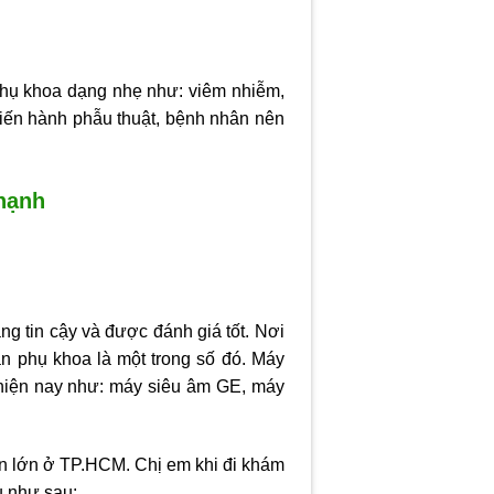
hụ khoa dạng nhẹ như: viêm nhiễm,
 tiến hành phẫu thuật, bệnh nhân nên
hạnh
g tin cậy và được đánh giá tốt. Nơi
n phụ khoa là một trong số đó. Máy
u hiện nay như: máy siêu âm GE, máy
iện lớn ở TP.HCM. Chị em khi đi khám
u như sau: