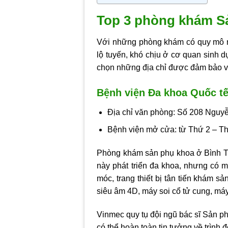
Top 3 phòng khám S
Với những phòng khám có quy mô n
lộ tuyến, khó chịu ở cơ quan sinh d
chọn những địa chỉ được đảm bảo v
Bệnh viện Đa khoa Quốc t
Địa chỉ văn phòng: Số 208 Ngu
Bệnh viện mở cửa: từ Thứ 2 – T
Phòng khám sản phụ khoa ở Bình 
này phát triển đa khoa, nhưng có 
móc, trang thiết bị tân tiến khám 
siêu âm 4D, máy soi cổ tử cung, má
Vinmec quy tụ đội ngũ bác sĩ Sản ph
có thể hoàn toàn tin tưởng về trình 