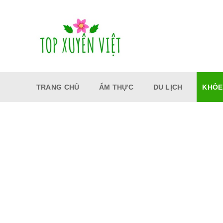
Bỏ
qua
nội
dung
TRANG CHỦ
ẨM THỰC
DU LỊCH
KHỎE