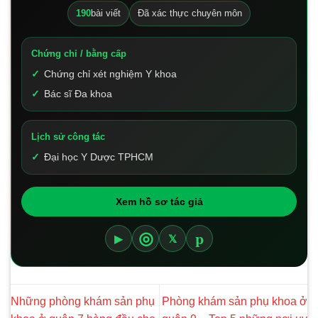
190
bài viết
Đã xác thực chuyên môn
Chứng chỉ / bằng cấp
Chứng chỉ xét nghiệm Y khoa
Bác sĩ Đa khoa
Lịch sử công tác
Đại học Y Dược TPHCM
Xem hồ sơ tác giả
p
◎
▶
𝕏
Những phòng khám sản phụ
Phòng khám sản phụ khoa ở