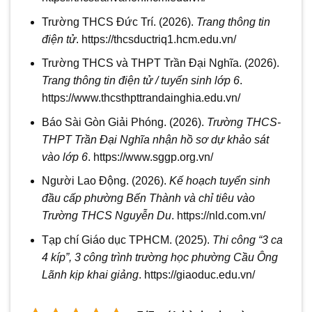
Trường THCS Đức Trí. (2026).
Trang thông tin
điện tử
. https://thcsductriq1.hcm.edu.vn/
Trường THCS và THPT Trần Đại Nghĩa. (2026).
Trang thông tin điện tử / tuyển sinh lớp 6
.
https://www.thcsthpttrandainghia.edu.vn/
Báo Sài Gòn Giải Phóng. (2026).
Trường THCS-
THPT Trần Đại Nghĩa nhận hồ sơ dự khảo sát
vào lớp 6
. https://www.sggp.org.vn/
Người Lao Động. (2026).
Kế hoạch tuyển sinh
đầu cấp phường Bến Thành và chỉ tiêu vào
Trường THCS Nguyễn Du
. https://nld.com.vn/
Tạp chí Giáo dục TPHCM. (2025).
Thi công “3 ca
4 kíp”, 3 công trình trường học phường Cầu Ông
Lãnh kịp khai giảng
. https://giaoduc.edu.vn/