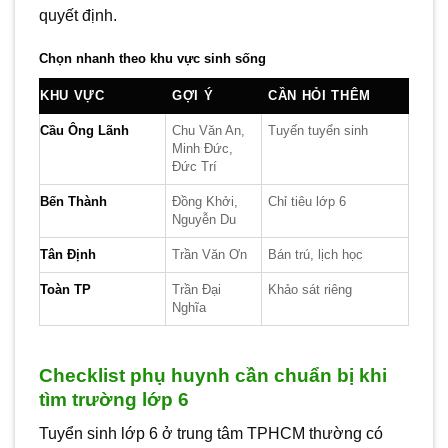
quyết định.
Chọn nhanh theo khu vực sinh sống
KHU VỰC
GỢI Ý
CẦN HỎI THÊM
Cầu Ông Lãnh
Chu Văn An,
Tuyến tuyển sinh
Minh Đức,
Đức Trí
Bến Thành
Đồng Khởi,
Chỉ tiêu lớp 6
Nguyễn Du
Tân Định
Trần Văn Ơn
Bán trú, lịch học
Toàn TP
Trần Đại
Khảo sát riêng
Nghĩa
Checklist phụ huynh cần chuẩn bị khi
tìm trường lớp 6
Tuyển sinh lớp 6 ở trung tâm TPHCM thường có