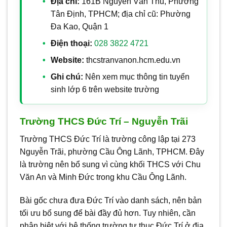
Địa chỉ:
161B Nguyễn Văn Thủ, Phường
Tân Định, TPHCM; địa chỉ cũ: Phường
Đa Kao, Quận 1
Điện thoại:
028 3822 4721
Website:
thcstranvanon.hcm.edu.vn
Ghi chú:
Nên xem mục thông tin tuyển
sinh lớp 6 trên website trường
Trường THCS Đức Trí – Nguyễn Trãi
Trường THCS Đức Trí là trường công lập tại 273
Nguyễn Trãi, phường Cầu Ông Lãnh, TPHCM. Đây
là trường nên bổ sung vì cùng khối THCS với Chu
Văn An và Minh Đức trong khu Cầu Ông Lãnh.
Bài gốc chưa đưa Đức Trí vào danh sách, nên bản
tối ưu bổ sung để bài đầy đủ hơn. Tuy nhiên, cần
phân biệt với hệ thống trường tư thục Đức Trí ở địa