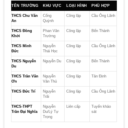
TÊN TRƯỜNG
KHU VỰC
LOẠI HÌNH
PHÙ HỢP
THCS Chu Văn
Cống
Công lập
Cầu Ông Lãnh
An
Quỳnh
THCS Đồng
Phan Văn
Công lập
Bến Thành
Khởi
Trường
THCS Minh
Nguyễn
Công lập
Cầu Ông Lãnh
Đức
Thái Học
THCS Nguyễn
Nguyễn Du
Công lập
Bến Thành
Du
THCS Trần Văn
Nguyễn
Công lập
Tân Định
Ơn
Văn Thủ
THCS Đức Trí
Nguyễn
Công lập
Cầu Ông Lãnh
Trãi
THCS-THPT
Nguyễn
Liên cấp
Tuyển khảo
Trần Đại Nghĩa
Du/Lý Tự
sát
Trọng