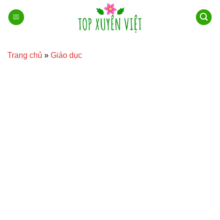
Bỏ
qua
nội
dung
Trang chủ
»
Giáo dục