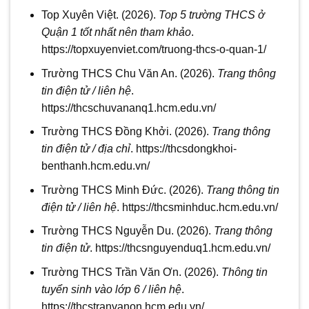
Top Xuyên Việt. (2026).
Top 5 trường THCS ở
Quận 1 tốt nhất nên tham khảo
.
https://topxuyenviet.com/truong-thcs-o-quan-1/
Trường THCS Chu Văn An. (2026).
Trang thông
tin điện tử / liên hệ
.
https://thcschuvananq1.hcm.edu.vn/
Trường THCS Đồng Khởi. (2026).
Trang thông
tin điện tử / địa chỉ
. https://thcsdongkhoi-
benthanh.hcm.edu.vn/
Trường THCS Minh Đức. (2026).
Trang thông tin
điện tử / liên hệ
. https://thcsminhduc.hcm.edu.vn/
Trường THCS Nguyễn Du. (2026).
Trang thông
tin điện tử
. https://thcsnguyenduq1.hcm.edu.vn/
Trường THCS Trần Văn Ơn. (2026).
Thông tin
tuyển sinh vào lớp 6 / liên hệ
.
https://thcstranvanon.hcm.edu.vn/