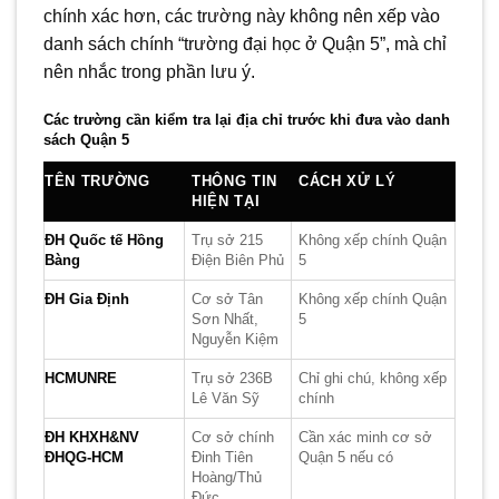
chính xác hơn, các trường này không nên xếp vào
danh sách chính “trường đại học ở Quận 5”, mà chỉ
nên nhắc trong phần lưu ý.
Các trường cần kiểm tra lại địa chỉ trước khi đưa vào danh
sách Quận 5
TÊN TRƯỜNG
THÔNG TIN
CÁCH XỬ LÝ
HIỆN TẠI
ĐH Quốc tế Hồng
Trụ sở 215
Không xếp chính Quận
Bàng
Điện Biên Phủ
5
ĐH Gia Định
Cơ sở Tân
Không xếp chính Quận
Sơn Nhất,
5
Nguyễn Kiệm
HCMUNRE
Trụ sở 236B
Chỉ ghi chú, không xếp
Lê Văn Sỹ
chính
ĐH KHXH&NV
Cơ sở chính
Cần xác minh cơ sở
ĐHQG-HCM
Đinh Tiên
Quận 5 nếu có
Hoàng/Thủ
Đức