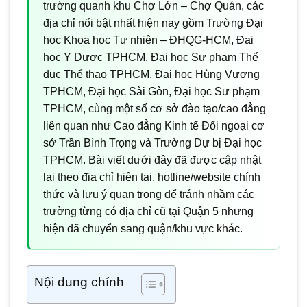
trường quanh khu Chợ Lớn – Chợ Quán, các
địa chỉ nổi bật nhất hiện nay gồm Trường Đại
học Khoa học Tự nhiên – ĐHQG-HCM, Đại
học Y Dược TPHCM, Đại học Sư phạm Thể
dục Thể thao TPHCM, Đại học Hùng Vương
TPHCM, Đại học Sài Gòn, Đại học Sư phạm
TPHCM, cùng một số cơ sở đào tạo/cao đẳng
liên quan như Cao đẳng Kinh tế Đối ngoại cơ
sở Trần Bình Trọng và Trường Dự bị Đại học
TPHCM. Bài viết dưới đây đã được cập nhật
lại theo địa chỉ hiện tại, hotline/website chính
thức và lưu ý quan trọng để tránh nhầm các
trường từng có địa chỉ cũ tại Quận 5 nhưng
hiện đã chuyển sang quận/khu vực khác.
Nội dung chính