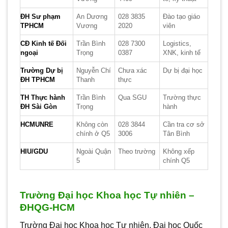
ĐH Sư phạm
An Dương
028 3835
Đào tạo giáo
TPHCM
Vương
2020
viên
CĐ Kinh tế Đối
Trần Bình
028 7300
Logistics,
ngoại
Trọng
0387
XNK, kinh tế
Trường Dự bị
Nguyễn Chí
Chưa xác
Dự bị đại học
ĐH TPHCM
Thanh
thực
TH Thực hành
Trần Bình
Qua SGU
Trường thực
ĐH Sài Gòn
Trọng
hành
HCMUNRE
Không còn
028 3844
Cần tra cơ sở
chính ở Q5
3006
Tân Bình
HIU/GDU
Ngoài Quận
Theo trường
Không xếp
5
chính Q5
Trường Đại học Khoa học Tự nhiên –
ĐHQG-HCM
Trường Đại học Khoa học Tự nhiên, Đại học Quốc