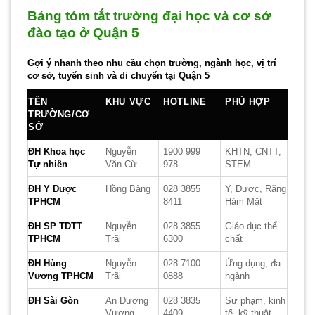
Bảng tóm tắt trường đại học và cơ sở
đào tạo ở Quận 5
Gợi ý nhanh theo nhu cầu chọn trường, ngành học, vị trí
cơ sở, tuyển sinh và di chuyển tại Quận 5
TÊN
KHU VỰC
HOTLINE
PHÙ HỢP
TRƯỜNG/CƠ
SỞ
ĐH Khoa học
Nguyễn
1900 999
KHTN, CNTT,
Tự nhiên
Văn Cừ
978
STEM
ĐH Y Dược
Hồng Bàng
028 3855
Y, Dược, Răng
TPHCM
8411
Hàm Mặt
ĐH SP TDTT
Nguyễn
028 3855
Giáo dục thể
TPHCM
Trãi
6300
chất
ĐH Hùng
Nguyễn
028 7100
Ứng dụng, đa
Vương TPHCM
Trãi
0888
ngành
ĐH Sài Gòn
An Dương
028 3835
Sư phạm, kinh
Vương
4409
tế, kỹ thuật