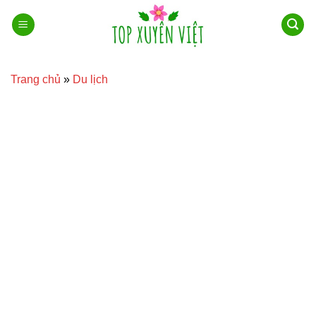
Bỏ
qua
nội
dung
Trang chủ
»
Du lịch