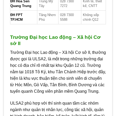
ĐH Hoa Sen
Trung Mỹ
028 7300
Kinh tế, thiết
Quang Trung
Tây
7272
kế, CNTT
ĐH FPT
Tăng Nhơn
028 7300
Không xếp
TP.HCM
Phú
5588
chính Q12
Trường Đại học Lao động – Xã hội Cơ
sở II
Trường Đại học Lao động – Xã hội Cơ sở II, thường
được gọi là ULSA2, là một trong những trường đại
học có địa chỉ rõ nhất tại khu Quận 12 cũ. Trường
nằm tại 1018 Tô Ký, khu Tân Chánh Hiệp trước đây,
hiện là khu vực thuận tiện cho sinh viên di chuyển
từ Hóc Môn, Gò Vấp, Tân Bình, Bình Dương và các
tuyến quanh Công viên phần mềm Quang Trung.
ULSA2 phù hợp với thí sinh quan tâm các nhóm
ngành như quản trị nhân lực, công tác xã hội, quản