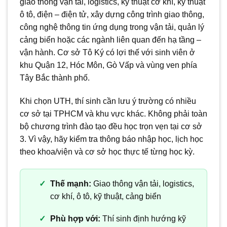
giao thông vận tải, logistics, kỹ thuật cơ khí, kỹ thuật
ô tô, điện – điện tử, xây dựng công trình giao thông,
công nghệ thông tin ứng dụng trong vận tải, quản lý
cảng biển hoặc các ngành liên quan đến hạ tầng –
vận hành. Cơ sở Tô Ký có lợi thế với sinh viên ở
khu Quận 12, Hóc Môn, Gò Vấp và vùng ven phía
Tây Bắc thành phố.
Khi chọn UTH, thí sinh cần lưu ý trường có nhiều
cơ sở tại TPHCM và khu vực khác. Không phải toàn
bộ chương trình đào tạo đều học trọn vẹn tại cơ sở
3. Vì vậy, hãy kiểm tra thông báo nhập học, lịch học
theo khoa/viện và cơ sở học thực tế từng học kỳ.
Thế mạnh:
Giao thông vận tải, logistics,
cơ khí, ô tô, kỹ thuật, cảng biển
Phù hợp với:
Thí sinh định hướng kỹ