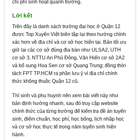
chi phí sinh hoạt quanh trường.
Lời kết
Trên đây là danh sách trường đại học ở Quận 12
được Top Xuyên Việt biên tập lại theo hướng chính
xác hơn về địa chỉ và cơ sở học hiện tại. Bản tối ưu
giữ lại các cơ sở đúng địa bàn như ULSA2, UTH
cơ sở 3, NTTU An Phú Đông, Văn Hiến cơ sở 2A2
và bổ sung Hoa Sen cơ sở Quang Trung; đồng thời
tách FPT TP.HCM ra phần lưu ý vì địa chỉ chính
thức không thuộc Quận 12 cũ.
Thí sinh và phụ huynh nên xem bài viết này như
bản định hướng nhanh, sau đó truy cập website
chính thức của từng trường để kiểm tra đề án tuyển
sinh, điểm chuẩn, học phí, học bổng, lịch nhập học
và cơ sở học thực tế trong năm tuyển sinh hiện
hành.