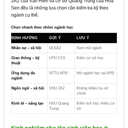
2A2 của Văn Hiến và cơ sở Quang Trung của Hoa
Sen đều là những lựa chọn cần kiểm tra kỹ theo
ngành cụ thể.
Chọn nhanh theo nhóm ngành học
ĐỊNH HƯỚNG
GỢI Ý
LƯU Ý
Nhân sự – xã hội
ULSA2
Xem mã ngành
Giao thông – kỹ
UTH CS3
Kiểm cơ sở học
thuật
Ứng dụng đa
NTTU APĐ
Hỏi ngành học tại APĐ
ngành
Ngôn ngữ – xã hội
VHU 2A2
Không nhầm trụ sở
chính
Kinh tế – sáng tạo
HSU Quang
Kiểm lịch học nhiều cơ
Trung
sở
Kinh nghiệm cho tân sinh viên học ở