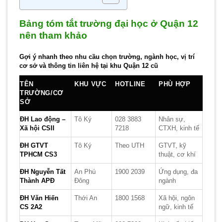
Bảng tóm tắt trường đại học ở Quận 12
nên tham khảo
Gợi ý nhanh theo nhu cầu chọn trường, ngành học, vị trí
cơ sở và thông tin liên hệ tại khu Quận 12 cũ
TÊN
KHU VỰC
HOTLINE
PHÙ HỢP
TRƯỜNG/CƠ
SỞ
ĐH Lao động –
Tô Ký
028 3883
Nhân sự,
Xã hội CSII
7218
CTXH, kinh tế
ĐH GTVT
Tô Ký
Theo UTH
GTVT, kỹ
TPHCM CS3
thuật, cơ khí
ĐH Nguyễn Tất
An Phú
1900 2039
Ứng dụng, đa
Thành APĐ
Đông
ngành
ĐH Văn Hiến
Thới An
1800 1568
Xã hội, ngôn
CS 2A2
ngữ, kinh tế