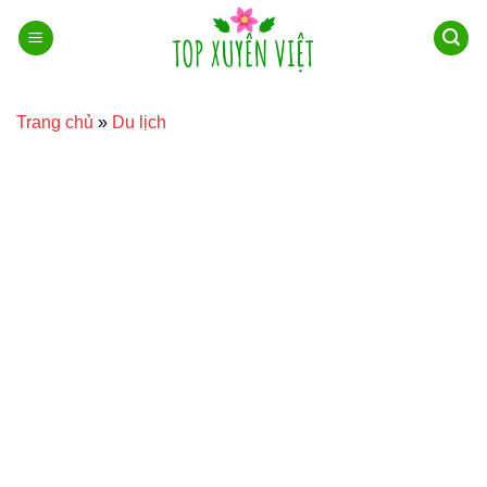
Bỏ
qua
nội
dung
Trang chủ
»
Du lịch