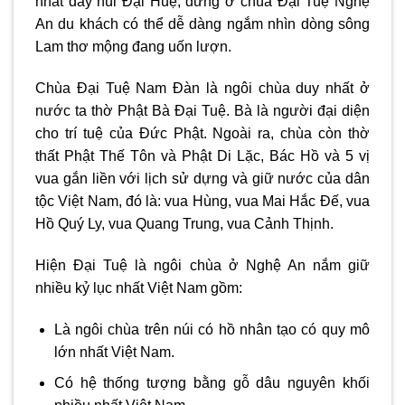
nhất dãy núi Đại Huệ, đứng ở chùa Đại Tuệ Nghệ
An du khách có thể dễ dàng ngắm nhìn dòng sông
Lam thơ mộng đang uốn lượn.
Chùa Đại Tuệ Nam Đàn là ngôi chùa duy nhất ở
nước ta thờ Phật Bà Đại Tuệ. Bà là người đại diện
cho trí tuệ của Đức Phật. Ngoài ra, chùa còn thờ
thất Phật Thế Tôn và Phật Di Lặc, Bác Hồ và 5 vị
vua gắn liền với lịch sử dựng và giữ nước của dân
tộc Việt Nam, đó là: vua Hùng, vua Mai Hắc Đế, vua
Hồ Quý Ly, vua Quang Trung, vua Cảnh Thịnh.
Hiện Đại Tuệ là ngôi chùa ở Nghệ An nắm giữ
nhiều kỷ lục nhất Việt Nam gồm:
Là ngôi chùa trên núi có hồ nhân tạo có quy mô
lớn nhất Việt Nam.
Có hệ thống tượng bằng gỗ dâu nguyên khối