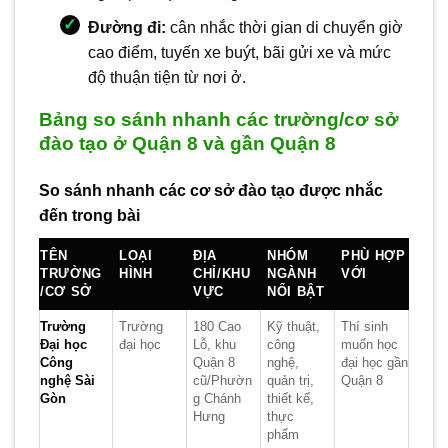
Đường đi:
cân nhắc thời gian di chuyển giờ
cao điểm, tuyến xe buýt, bãi gửi xe và mức
độ thuận tiện từ nơi ở.
Bảng so sánh nhanh các trường/cơ sở
đào tạo ở Quận 8 và gần Quận 8
So sánh nhanh các cơ sở đào tạo được nhắc
đến trong bài
TÊN
LOẠI
ĐỊA
NHÓM
PHÙ HỢP
TRƯỜNG
HÌNH
CHỈ/KHU
NGÀNH
VỚI
/CƠ SỞ
VỰC
NỔI BẬT
Trường
Trường
180 Cao
Kỹ thuật,
Thí sinh
Đại học
đại học
Lỗ, khu
công
muốn học
Công
Quận 8
nghệ,
đại học gần
nghệ Sài
cũ/Phườn
quản trị,
Quận 8
Gòn
g Chánh
thiết kế,
Hưng
thực
phẩm