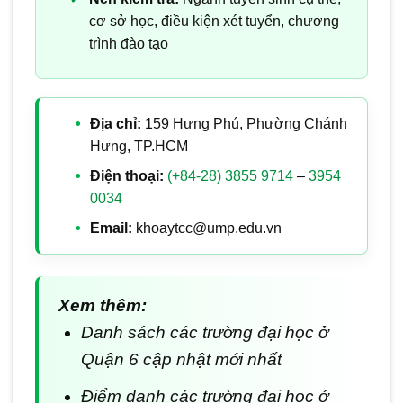
cơ sở học, điều kiện xét tuyển, chương
trình đào tạo
Địa chỉ:
159 Hưng Phú, Phường Chánh
Hưng, TP.HCM
Điện thoại:
(+84-28) 3855 9714
–
3954
0034
Email:
khoaytcc@ump.edu.vn
Xem thêm:
Danh sách các trường đại học ở
Quận 6 cập nhật mới nhất
Điểm danh các trường đại học ở