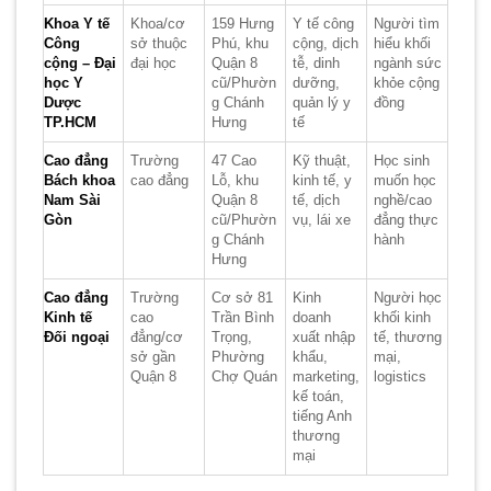
Khoa Y tế
Khoa/cơ
159 Hưng
Y tế công
Người tìm
Công
sở thuộc
Phú, khu
cộng, dịch
hiểu khối
cộng – Đại
đại học
Quận 8
tễ, dinh
ngành sức
học Y
cũ/Phườn
dưỡng,
khỏe cộng
Dược
g Chánh
quản lý y
đồng
TP.HCM
Hưng
tế
Cao đẳng
Trường
47 Cao
Kỹ thuật,
Học sinh
Bách khoa
cao đẳng
Lỗ, khu
kinh tế, y
muốn học
Nam Sài
Quận 8
tế, dịch
nghề/cao
Gòn
cũ/Phườn
vụ, lái xe
đẳng thực
g Chánh
hành
Hưng
Cao đẳng
Trường
Cơ sở 81
Kinh
Người học
Kinh tế
cao
Trần Bình
doanh
khối kinh
Đối ngoại
đẳng/cơ
Trọng,
xuất nhập
tế, thương
sở gần
Phường
khẩu,
mại,
Quận 8
Chợ Quán
marketing,
logistics
kế toán,
tiếng Anh
thương
mại