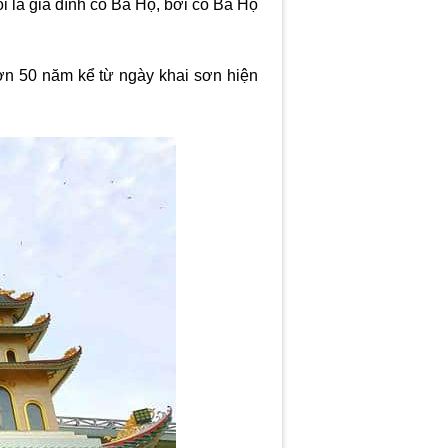
 là gia đình cô Ba Hộ, bởi cô Ba Hộ
n 50 năm kể từ ngày khai sơn hiện