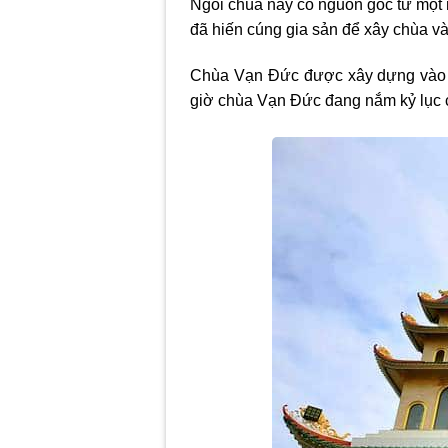
Ngôi chùa này có nguồn gốc từ một 
đã hiến cúng gia sản để xây chùa và 
Chùa Vạn Đức được xây dựng vào n
giờ chùa Vạn Đức đang nắm kỷ lục 