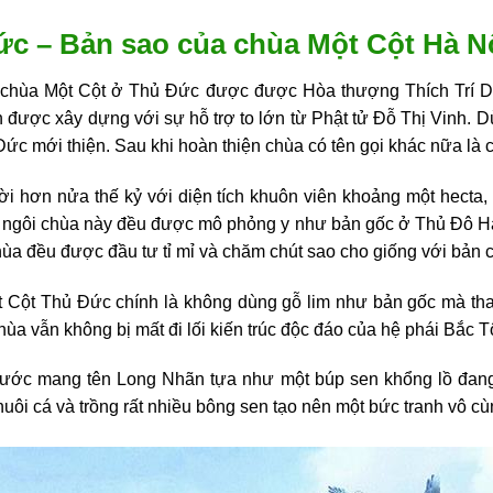
c – Bản sao của chùa Một Cột Hà N
thì chùa Một Cột ở Thủ Đức được được Hòa thượng Thích Trí 
 được xây dựng với sự hỗ trợ to lớn từ Phật tử Đỗ Thị Vinh.
Đức mới thiện. Sau khi hoàn thiện chùa có tên gọi khác nữa là
 hơn nửa thế kỷ với diện tích khuôn viên khoảng một hecta, r
ở ngôi chùa này đều được mô phỏng y như bản gốc ở Thủ Đô Hà
ùa đều được đầu tư tỉ mỉ và chăm chút sao cho giống với bản c
 Cột Thủ Đức chính là không dùng gỗ lim như bản gốc mà thay
hùa vẫn không bị mất đi lối kiến trúc độc đáo của hệ phái Bắc T
nước mang tên Long Nhãn tựa như một búp sen khổng lồ đang
uôi cá và trồng rất nhiều bông sen tạo nên một bức tranh vô c