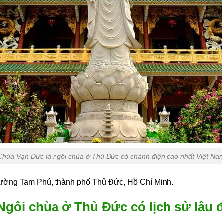
Chùa Vạn Đức là ngôi chùa ở Thủ Đức có chánh điện cao nhất Việt Na
hường Tam Phú, thành phố Thủ Đức, Hồ Chí Minh.
gôi chùa ở Thủ Đức có lịch sử lâu 