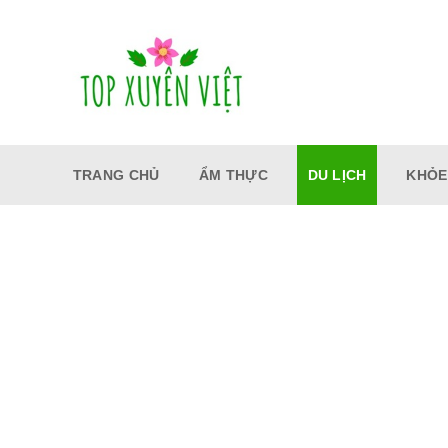
Bỏ
qua
nội
dung
TRANG CHỦ
ẨM THỰC
DU LỊCH
KHỎE