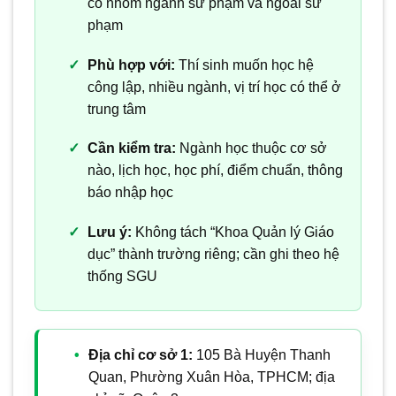
có nhóm ngành sư phạm và ngoài sư
phạm
Phù hợp với:
Thí sinh muốn học hệ
công lập, nhiều ngành, vị trí học có thể ở
trung tâm
Cần kiểm tra:
Ngành học thuộc cơ sở
nào, lịch học, học phí, điểm chuẩn, thông
báo nhập học
Lưu ý:
Không tách “Khoa Quản lý Giáo
dục” thành trường riêng; cần ghi theo hệ
thống SGU
Địa chỉ cơ sở 1:
105 Bà Huyện Thanh
Quan, Phường Xuân Hòa, TPHCM; địa