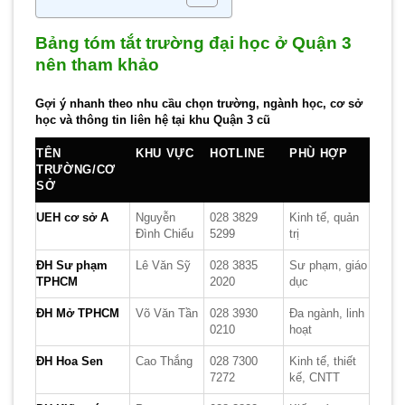
Bảng tóm tắt trường đại học ở Quận 3
nên tham khảo
Gợi ý nhanh theo nhu cầu chọn trường, ngành học, cơ sở
học và thông tin liên hệ tại khu Quận 3 cũ
TÊN
KHU VỰC
HOTLINE
PHÙ HỢP
TRƯỜNG/CƠ
SỞ
UEH cơ sở A
Nguyễn
028 3829
Kinh tế, quản
Đình Chiểu
5299
trị
ĐH Sư phạm
Lê Văn Sỹ
028 3835
Sư phạm, giáo
TPHCM
2020
dục
ĐH Mở TPHCM
Võ Văn Tần
028 3930
Đa ngành, linh
0210
hoạt
ĐH Hoa Sen
Cao Thắng
028 7300
Kinh tế, thiết
7272
kế, CNTT