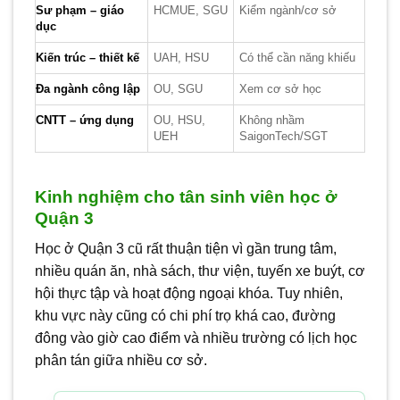
Sư phạm – giáo
HCMUE, SGU
Kiểm ngành/cơ sở
dục
Kiến trúc – thiết kế
UAH, HSU
Có thể cần năng khiếu
Đa ngành công lập
OU, SGU
Xem cơ sở học
CNTT – ứng dụng
OU, HSU,
Không nhầm
UEH
SaigonTech/SGT
Kinh nghiệm cho tân sinh viên học ở
Quận 3
Học ở Quận 3 cũ rất thuận tiện vì gần trung tâm,
nhiều quán ăn, nhà sách, thư viện, tuyến xe buýt, cơ
hội thực tập và hoạt động ngoại khóa. Tuy nhiên,
khu vực này cũng có chi phí trọ khá cao, đường
đông vào giờ cao điểm và nhiều trường có lịch học
phân tán giữa nhiều cơ sở.