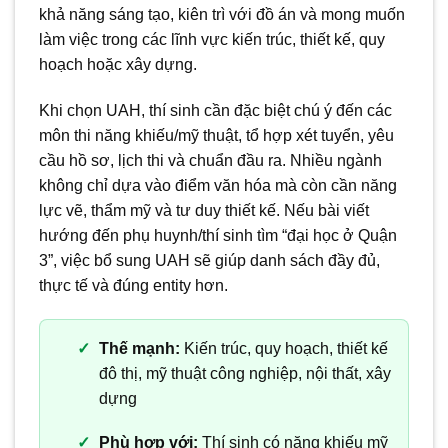
khả năng sáng tạo, kiên trì với đồ án và mong muốn
làm việc trong các lĩnh vực kiến trúc, thiết kế, quy
hoạch hoặc xây dựng.
Khi chọn UAH, thí sinh cần đặc biệt chú ý đến các
môn thi năng khiếu/mỹ thuật, tổ hợp xét tuyển, yêu
cầu hồ sơ, lịch thi và chuẩn đầu ra. Nhiều ngành
không chỉ dựa vào điểm văn hóa mà còn cần năng
lực vẽ, thẩm mỹ và tư duy thiết kế. Nếu bài viết
hướng đến phụ huynh/thí sinh tìm “đại học ở Quận
3”, việc bổ sung UAH sẽ giúp danh sách đầy đủ,
thực tế và đúng entity hơn.
Thế mạnh:
Kiến trúc, quy hoạch, thiết kế
đô thị, mỹ thuật công nghiệp, nội thất, xây
dựng
Phù hợp với:
Thí sinh có năng khiếu mỹ