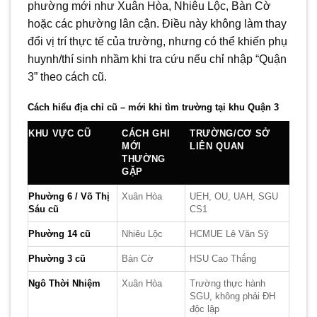
phường mới như Xuân Hòa, Nhiêu Lộc, Bàn Cờ
hoặc các phường lân cận. Điều này không làm thay
đổi vị trí thực tế của trường, nhưng có thể khiến phụ
huynh/thí sinh nhầm khi tra cứu nếu chỉ nhập “Quận
3” theo cách cũ.
Cách hiểu địa chỉ cũ – mới khi tìm trường tại khu Quận 3
KHU VỰC CŨ
CÁCH GHI
TRƯỜNG/CƠ SỞ
MỚI
LIÊN QUAN
THƯỜNG
GẶP
Phường 6 / Võ Thị
Xuân Hòa
UEH, OU, UAH, SGU
Sáu cũ
CS1
Phường 14 cũ
Nhiêu Lộc
HCMUE Lê Văn Sỹ
Phường 3 cũ
Bàn Cờ
HSU Cao Thắng
Ngô Thời Nhiệm
Xuân Hòa
Trường thực hành
SGU, không phải ĐH
độc lập