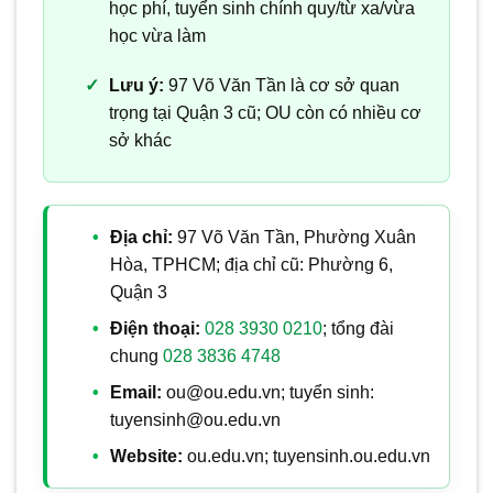
học phí, tuyển sinh chính quy/từ xa/vừa
học vừa làm
Lưu ý:
97 Võ Văn Tần là cơ sở quan
trọng tại Quận 3 cũ; OU còn có nhiều cơ
sở khác
Địa chỉ:
97 Võ Văn Tần, Phường Xuân
Hòa, TPHCM; địa chỉ cũ: Phường 6,
Quận 3
Điện thoại:
028 3930 0210
; tổng đài
chung
028 3836 4748
Email:
ou@ou.edu.vn; tuyển sinh:
tuyensinh@ou.edu.vn
Website:
ou.edu.vn; tuyensinh.ou.edu.vn