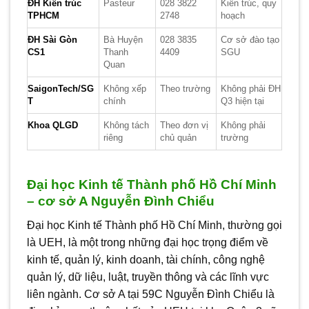
ĐH Kiến trúc
Pasteur
028 3822
Kiến trúc, quy
TPHCM
2748
hoạch
ĐH Sài Gòn
Bà Huyện
028 3835
Cơ sở đào tạo
CS1
Thanh
4409
SGU
Quan
SaigonTech/SG
Không xếp
Theo trường
Không phải ĐH
T
chính
Q3 hiện tại
Khoa QLGD
Không tách
Theo đơn vị
Không phải
riêng
chủ quản
trường
Đại học Kinh tế Thành phố Hồ Chí Minh
– cơ sở A Nguyễn Đình Chiểu
Đại học Kinh tế Thành phố Hồ Chí Minh, thường gọi
là UEH, là một trong những đại học trọng điểm về
kinh tế, quản lý, kinh doanh, tài chính, công nghệ
quản lý, dữ liệu, luật, truyền thông và các lĩnh vực
liên ngành. Cơ sở A tại 59C Nguyễn Đình Chiểu là