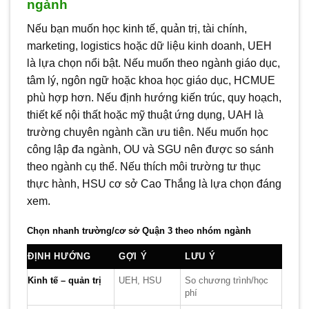
ngành
Nếu bạn muốn học kinh tế, quản trị, tài chính,
marketing, logistics hoặc dữ liệu kinh doanh, UEH
là lựa chọn nổi bật. Nếu muốn theo ngành giáo dục,
tâm lý, ngôn ngữ hoặc khoa học giáo dục, HCMUE
phù hợp hơn. Nếu định hướng kiến trúc, quy hoạch,
thiết kế nội thất hoặc mỹ thuật ứng dụng, UAH là
trường chuyên ngành cần ưu tiên. Nếu muốn học
công lập đa ngành, OU và SGU nên được so sánh
theo ngành cụ thể. Nếu thích môi trường tư thục
thực hành, HSU cơ sở Cao Thắng là lựa chọn đáng
xem.
Chọn nhanh trường/cơ sở Quận 3 theo nhóm ngành
ĐỊNH HƯỚNG
GỢI Ý
LƯU Ý
Kinh tế – quản trị
UEH, HSU
So chương trình/học
phí