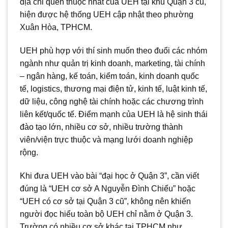
địa chỉ quen thuộc nhất của UEH tại khu Quận 3 cũ,
hiện được hệ thống UEH cập nhật theo phường
Xuân Hòa, TPHCM.
UEH phù hợp với thí sinh muốn theo đuổi các nhóm
ngành như quản trị kinh doanh, marketing, tài chính
– ngân hàng, kế toán, kiểm toán, kinh doanh quốc
tế, logistics, thương mại điện tử, kinh tế, luật kinh tế,
dữ liệu, công nghệ tài chính hoặc các chương trình
liên kết/quốc tế. Điểm mạnh của UEH là hệ sinh thái
đào tạo lớn, nhiều cơ sở, nhiều trường thành
viên/viện trực thuộc và mạng lưới doanh nghiệp
rộng.
Khi đưa UEH vào bài “đại học ở Quận 3”, cần viết
đúng là “UEH cơ sở A Nguyễn Đình Chiểu” hoặc
“UEH có cơ sở tại Quận 3 cũ”, không nên khiến
người đọc hiểu toàn bộ UEH chỉ nằm ở Quận 3.
Trường có nhiều cơ sở khác tại TPHCM như