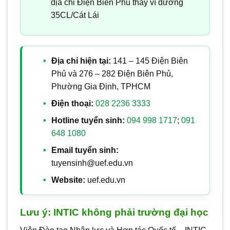
địa chỉ Điện Biên Phủ thay vì đường
35CL/Cát Lái
Địa chỉ hiện tại:
141 – 145 Điện Biên
Phủ và 276 – 282 Điện Biên Phủ,
Phường Gia Định, TPHCM
Điện thoại:
028 2236 3333
Hotline tuyển sinh:
094 998 1717
;
091
648 1080
Email tuyển sinh:
tuyensinh@uef.edu.vn
Website:
uef.edu.vn
Lưu ý: INTIC không phải trường đại học