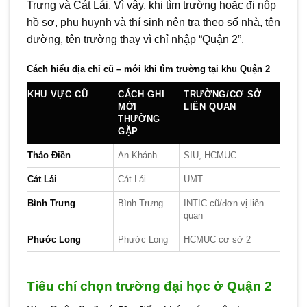
Trưng và Cát Lái. Vì vậy, khi tìm trường hoặc đi nộp
hồ sơ, phụ huynh và thí sinh nên tra theo số nhà, tên
đường, tên trường thay vì chỉ nhập “Quận 2”.
Cách hiểu địa chỉ cũ – mới khi tìm trường tại khu Quận 2
KHU VỰC CŨ
CÁCH GHI
TRƯỜNG/CƠ SỞ
MỚI
LIÊN QUAN
THƯỜNG
GẶP
Thảo Điền
An Khánh
SIU, HCMUC
Cát Lái
Cát Lái
UMT
Bình Trưng
Bình Trưng
INTIC cũ/đơn vị liên
quan
Phước Long
Phước Long
HCMUC cơ sở 2
Tiêu chí chọn trường đại học ở Quận 2