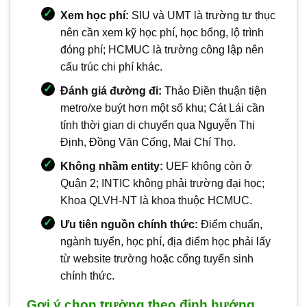
Xem học phí:
SIU và UMT là trường tư thục
nên cần xem kỹ học phí, học bổng, lộ trình
đóng phí; HCMUC là trường công lập nên
cấu trúc chi phí khác.
Đánh giá đường đi:
Thảo Điền thuận tiện
metro/xe buýt hơn một số khu; Cát Lái cần
tính thời gian di chuyển qua Nguyễn Thị
Định, Đồng Văn Cống, Mai Chí Thọ.
Không nhầm entity:
UEF không còn ở
Quận 2; INTIC không phải trường đại học;
Khoa QLVH-NT là khoa thuộc HCMUC.
Ưu tiên nguồn chính thức:
Điểm chuẩn,
ngành tuyển, học phí, địa điểm học phải lấy
từ website trường hoặc cổng tuyển sinh
chính thức.
Gợi ý chọn trường theo định hướng