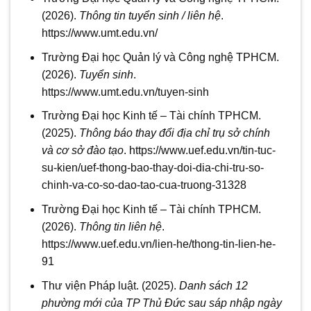
(2026).
Thông tin tuyển sinh / liên hệ
.
https://www.umt.edu.vn/
Trường Đại học Quản lý và Công nghệ TPHCM.
(2026).
Tuyển sinh
.
https://www.umt.edu.vn/tuyen-sinh
Trường Đại học Kinh tế – Tài chính TPHCM.
(2025).
Thông báo thay đổi địa chỉ trụ sở chính
và cơ sở đào tạo
. https://www.uef.edu.vn/tin-tuc-
su-kien/uef-thong-bao-thay-doi-dia-chi-tru-so-
chinh-va-co-so-dao-tao-cua-truong-31328
Trường Đại học Kinh tế – Tài chính TPHCM.
(2026).
Thông tin liên hệ
.
https://www.uef.edu.vn/lien-he/thong-tin-lien-he-
91
Thư viện Pháp luật. (2025).
Danh sách 12
phường mới của TP Thủ Đức sau sáp nhập ngày