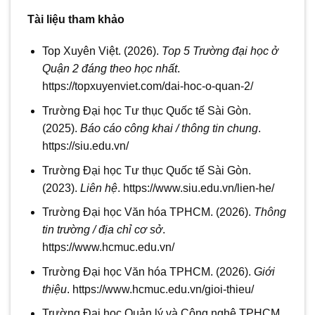
Tài liệu tham khảo
Top Xuyên Việt. (2026).
Top 5 Trường đại học ở
Quận 2 đáng theo học nhất
.
https://topxuyenviet.com/dai-hoc-o-quan-2/
Trường Đại học Tư thục Quốc tế Sài Gòn.
(2025).
Báo cáo công khai / thông tin chung
.
https://siu.edu.vn/
Trường Đại học Tư thục Quốc tế Sài Gòn.
(2023).
Liên hệ
. https://www.siu.edu.vn/lien-he/
Trường Đại học Văn hóa TPHCM. (2026).
Thông
tin trường / địa chỉ cơ sở
.
https://www.hcmuc.edu.vn/
Trường Đại học Văn hóa TPHCM. (2026).
Giới
thiệu
. https://www.hcmuc.edu.vn/gioi-thieu/
Trường Đại học Quản lý và Công nghệ TPHCM.