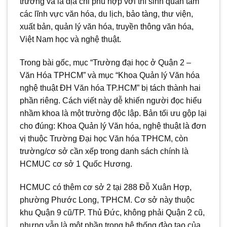
trường và là địa chỉ phù hợp với thí sinh quan tâm
các lĩnh vực văn hóa, du lịch, bảo tàng, thư viện,
xuất bản, quản lý văn hóa, truyền thông văn hóa,
Việt Nam học và nghệ thuật.
Trong bài gốc, mục “Trường đại học ở Quận 2 –
Văn Hóa TPHCM” và mục “Khoa Quản lý Văn hóa
nghệ thuật ĐH Văn hóa TP.HCM” bị tách thành hai
phần riêng. Cách viết này dễ khiến người đọc hiểu
nhầm khoa là một trường độc lập. Bản tối ưu gộp lại
cho đúng: Khoa Quản lý Văn hóa, nghệ thuật là đơn
vị thuộc Trường Đại học Văn hóa TPHCM, còn
trường/cơ sở cần xếp trong danh sách chính là
HCMUC cơ sở 1 Quốc Hương.
HCMUC có thêm cơ sở 2 tại 288 Đỗ Xuân Hợp,
phường Phước Long, TPHCM. Cơ sở này thuộc
khu Quận 9 cũ/TP. Thủ Đức, không phải Quận 2 cũ,
nhưng vẫn là một phần trong hệ thống đào tạo của