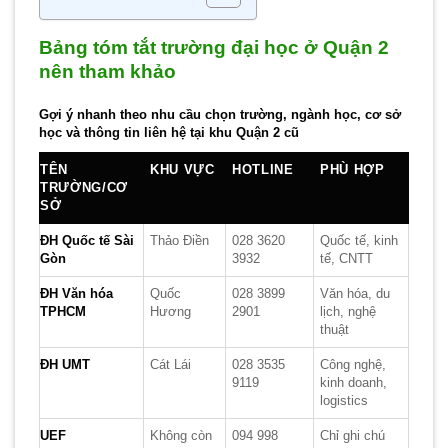
Bảng tóm tắt trường đại học ở Quận 2
nên tham khảo
Gợi ý nhanh theo nhu cầu chọn trường, ngành học, cơ sở
học và thông tin liên hệ tại khu Quận 2 cũ
TÊN
KHU VỰC
HOTLINE
PHÙ HỢP
TRƯỜNG/CƠ
SỞ
ĐH Quốc tế Sài
Thảo Điền
028 3620
Quốc tế, kinh
Gòn
3932
tế, CNTT
ĐH Văn hóa
Quốc
028 3899
Văn hóa, du
TPHCM
Hương
2901
lịch, nghệ
thuật
ĐH UMT
Cát Lái
028 3535
Công nghệ,
9119
kinh doanh,
logistics
UEF
Không còn
094 998
Chỉ ghi chú