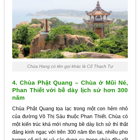
Chùa Hang có tên gọi khác là Cổ Thạch Tự
4. Chùa Phật Quang – Chùa ở Mũi Né,
Phan Thiết với bề dày lịch sử hơn 300
năm
Chùa Phật Quang tọa lạc trong một con hẻm nhỏ
của đường Võ Thị Sáu thuộc Phan Thiết. Chùa có
một kiến trúc khá mới nhưng bề dày lịch sử thì thật
đáng kinh ngạc với trên 300 năm tồn tại, nhiều pho
tượng cổ giá trị và các dụng cụ trong chùa đều rất