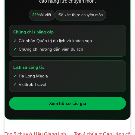
cao năng lực chuyên môn.
229
bài viết
Đã xác thực chuyên môn
Chứng chỉ / bằng cấp
Cử nhân Quản trị du lịch và khách sạn
Chứng chỉ hướng dẫn viên du lịch
Lịch sử công tác
Hạ Long Media
Viettrek Travel
Xem hồ sơ tác giả
Top 5 chùa ở Hậu Giang linh
Top 4 chùa ở Cao Lãnh cổ