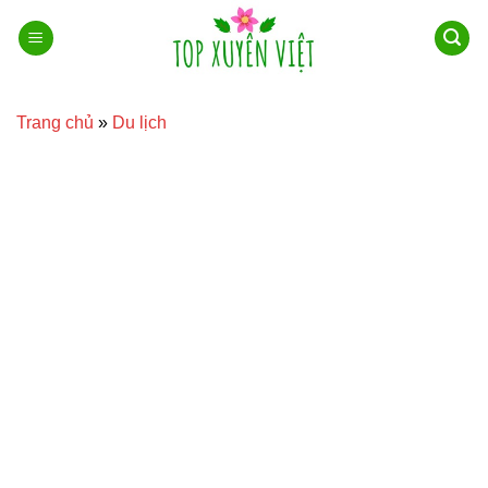
Bỏ
qua
nội
dung
Trang chủ
»
Du lịch