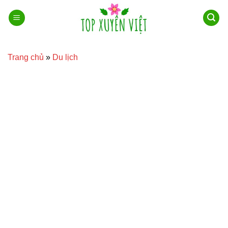
Bỏ
qua
nội
dung
Trang chủ
»
Du lịch