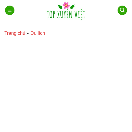
Bỏ
qua
nội
dung
Trang chủ
»
Du lịch