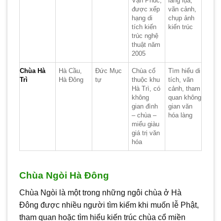
Vạn Phúc,
làng lụa,
được xếp
vãn cảnh,
hạng di
chụp ảnh
tích kiến
kiến trúc
trúc nghệ
thuật năm
2005
Chùa Hà
Hà Cầu,
Đức Mục
Chùa cổ
Tìm hiểu di
Trì
Hà Đông
tự
thuộc khu
tích, vãn
Hà Trì, có
cảnh, tham
không
quan không
gian đình
gian văn
– chùa –
hóa làng
miếu giàu
giá trị văn
hóa
Chùa Ngòi Hà Đông
Chùa Ngòi là một trong những ngôi chùa ở Hà
Đông được nhiều người tìm kiếm khi muốn lễ Phật,
tham quan hoặc tìm hiểu kiến trúc chùa cổ miền