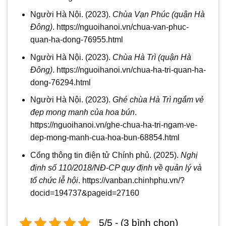
Người Hà Nội. (2023).
Chùa Vạn Phúc (quận Hà
Đông)
. https://nguoihanoi.vn/chua-van-phuc-
quan-ha-dong-76955.html
Người Hà Nội. (2023).
Chùa Hà Trì (quận Hà
Đông)
. https://nguoihanoi.vn/chua-ha-tri-quan-ha-
dong-76294.html
Người Hà Nội. (2023).
Ghé chùa Hà Trì ngắm vẻ
đẹp mong manh của hoa bún
.
https://nguoihanoi.vn/ghe-chua-ha-tri-ngam-ve-
dep-mong-manh-cua-hoa-bun-68854.html
Cổng thông tin điện tử Chính phủ. (2025).
Nghị
định số 110/2018/NĐ-CP quy định về quản lý và
tổ chức lễ hội
. https://vanban.chinhphu.vn/?
docid=194737&pageid=27160
5/5 - (3 bình chọn)