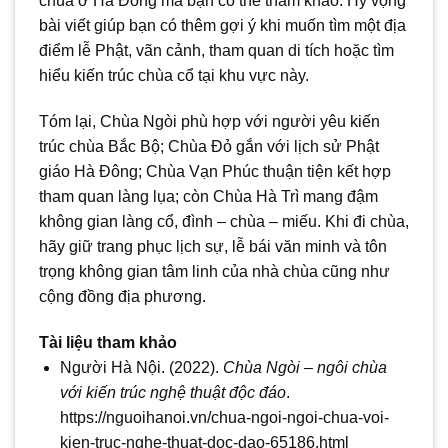
chùa ở Hà Đông mà bạn có thể tham khảo. Hy vọng
bài viết giúp bạn có thêm gợi ý khi muốn tìm một địa
điểm lễ Phật, vãn cảnh, tham quan di tích hoặc tìm
hiểu kiến trúc chùa cổ tại khu vực này.
Tóm lại, Chùa Ngòi phù hợp với người yêu kiến
trúc chùa Bắc Bộ; Chùa Đỏ gắn với lịch sử Phật
giáo Hà Đông; Chùa Vạn Phúc thuận tiện kết hợp
tham quan làng lụa; còn Chùa Hà Trì mang đậm
không gian làng cổ, đình – chùa – miếu. Khi đi chùa,
hãy giữ trang phục lịch sự, lễ bái văn minh và tôn
trọng không gian tâm linh của nhà chùa cũng như
cộng đồng địa phương.
Tài liệu tham khảo
Người Hà Nội. (2022).
Chùa Ngòi – ngôi chùa
với kiến trúc nghệ thuật độc đáo
.
https://nguoihanoi.vn/chua-ngoi-ngoi-chua-voi-
kien-truc-nghe-thuat-doc-dao-65186.html