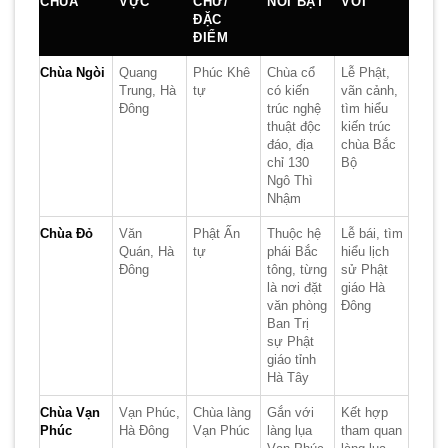
CHÙA
VỰC
CHỮ/
NỔI BẬT
VỚI
ĐẶC
ĐIỂM
Chùa Ngòi
Quang
Phúc Khê
Chùa cổ
Lễ Phật,
Trung, Hà
tự
có kiến
vãn cảnh,
Đông
trúc nghệ
tìm hiểu
thuật độc
kiến trúc
đáo, địa
chùa Bắc
chỉ 130
Bộ
Ngô Thì
Nhậm
Chùa Đỏ
Văn
Phật Ấn
Thuộc hệ
Lễ bái, tìm
Quán, Hà
tự
phái Bắc
hiểu lịch
Đông
tông, từng
sử Phật
là nơi đặt
giáo Hà
văn phòng
Đông
Ban Trị
sự Phật
giáo tỉnh
Hà Tây
Chùa Vạn
Vạn Phúc,
Chùa làng
Gắn với
Kết hợp
Phúc
Hà Đông
Vạn Phúc
làng lụa
tham quan