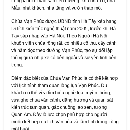
trong là lối đi vào sân tiền đường, khu nhà Tổ, nhà
Mẫu, nhà khách, nhà tăng và vườn tháp mộ.
Chùa Vạn Phúc được UBND tỉnh Hà Tây xếp hạng
Di tích kiến trúc nghệ thuật năm 2005, trước khi Hà
Tây sáp nhập vào Hà Nội. Theo Người Hà Nội,
khuôn viên chùa rộng rãi, có nhiều cổ thụ, cây cảnh
và nằm dọc theo đường Vạn Phúc, tạo sự đối lập
thú vị giữa nhịp xe cộ bên ngoài và sự yên tĩnh bên
trong.
Điểm đặc biệt của Chùa Vạn Phúc là có thể kết hợp
với lịch trình tham quan làng lụa Vạn Phúc. Du
khách có thể vừa tìm hiểu nghề lụa truyền thống,
vừa ghé chùa vãn cảnh, dâng hương và quan sát
kiến trúc tam quan, gác chuông, ao sen, tượng
Quan Âm. Đây là lựa chọn phù hợp cho người
muốn kết hợp du lịch văn hóa và tâm linh trong cùng
một buổi.