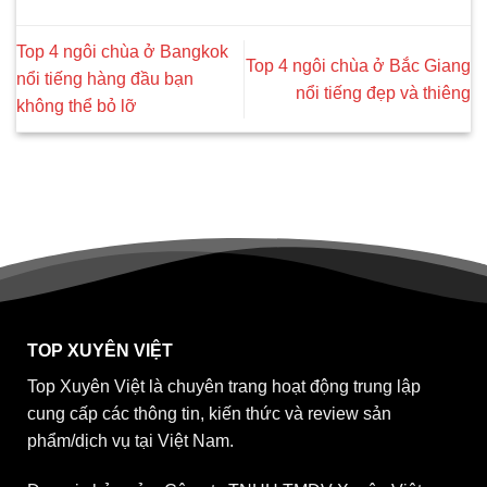
Top 4 ngôi chùa ở Bangkok
Top 4 ngôi chùa ở Bắc Giang
nổi tiếng hàng đầu bạn
nổi tiếng đẹp và thiêng
không thể bỏ lỡ
TOP XUYÊN VIỆT
Top Xuyên Việt là chuyên trang hoạt động trung lập
cung cấp các thông tin, kiến thức và review sản
phẩm/dịch vụ tại Việt Nam.